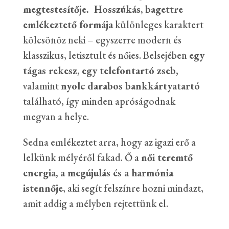
megtestesítője. Hosszúkás, bagettre
red
emlékeztető formája
különleges karaktert
mennyiség
kölcsönöz neki – egyszerre modern és
klasszikus, letisztult és nőies. Belsejében
egy
tágas rekesz
,
egy telefontartó zseb
,
valamint
nyolc darabos bankkártyatartó
található, így minden apróságodnak
megvan a helye.
Sedna emlékeztet arra, hogy az igazi erő a
lelkünk mélyéről fakad. Ő a
női teremtő
energia, a megújulás és a harmónia
istennője
, aki segít felszínre hozni mindazt,
amit addig a mélyben rejtettünk el.