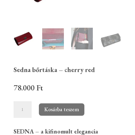
Sedna bőrtáska – cherry red
78.000
Ft
Sedna
Kosárba teszem
bőrtáska
-
SEDNA – a kifinomult elegancia
cherry