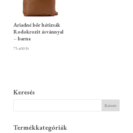
Ariadné bőr hátizsák
Rodokrozit ásvánnyal
– barna
75.400
Ft
Keresés
Termékkategóriák