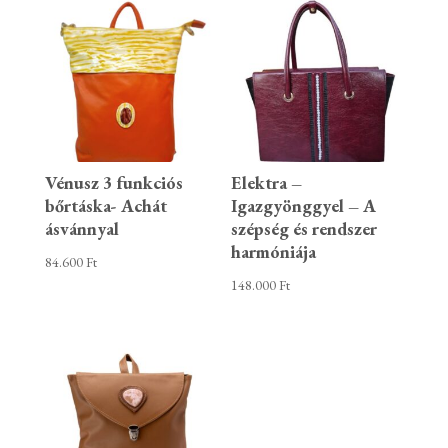
Vénusz 3 funkciós
Elektra –
bőrtáska- Achát
Igazgyönggyel – A
ásvánnyal
szépség és rendszer
harmóniája
84.600
Ft
148.000
Ft