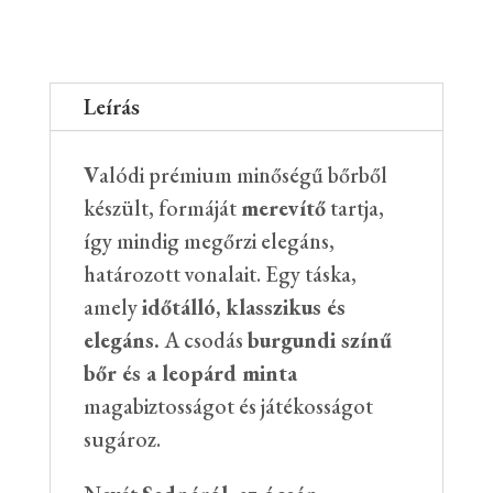
Leírás
V
alódi prémium minőségű bőrből
készült, formáját
merevítő
tartja,
így mindig megőrzi elegáns,
határozott vonalait. Egy táska,
amely
időtálló, klasszikus és
elegáns.
A csodás
burgundi színű
bőr és a leopárd minta
magabiztosságot és játékosságot
sugároz.