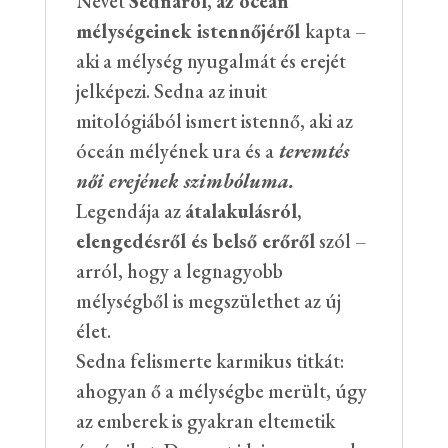
Nevét
Sednáról
,
az óceán
mélységeinek istennőjéről
kapta –
aki a mélység nyugalmát és erejét
jelképezi. Sedna az inuit
mitológiából ismert istennő, aki az
óceán mélyének ura és a
teremtés
női erejének szimbóluma.
Legendája az
átalakulásról,
elengedésről és belső erőről
szól –
arról, hogy a legnagyobb
mélységből is megszülethet az új
élet.
Sedna felismerte karmikus titkát:
ahogyan ő a mélységbe merült, úgy
az emberek is gyakran eltemetik