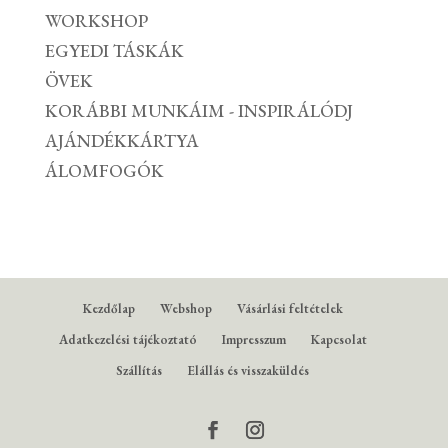
WORKSHOP
EGYEDI TÁSKÁK
ÖVEK
KORÁBBI MUNKÁIM - INSPIRÁLÓDJ
AJÁNDÉKKÁRTYA
ÁLOMFOGÓK
Kezdőlap
Webshop
Vásárlási feltételek
Adatkezelési tájékoztató
Impresszum
Kapcsolat
Szállítás
Elállás és visszaküldés