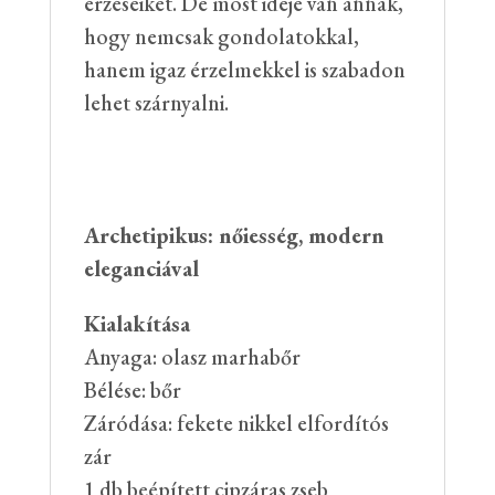
érzéseiket. De most ideje van annak,
hogy nemcsak gondolatokkal,
hanem igaz érzelmekkel is szabadon
lehet szárnyalni.
Archetipikus: nőiesség, modern
eleganciával
Kialakítása
Anyaga: olasz marhabőr
Bélése: bőr
Záródása: fekete nikkel elfordítós
zár
1 db beépített cipzáras zseb